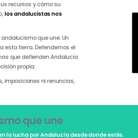
us recursos y cómo su
o,
los andalucistas nos
l andalucismo que une. Un
a esta tierra. Defendemos el
onas que defienden Andalucía
isión propia.
, imposiciones ni renuncias,
ismo que une
 en la lucha por Andalucía desde donde estés.