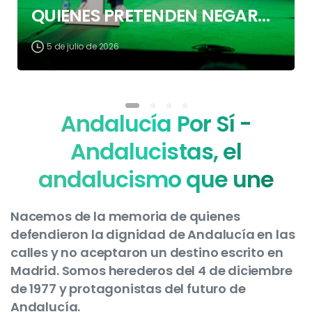
QUIENES PRETENDEN NEGAR
LA IDENTIDAD ANDALUZA
5 de julio de 2026
Andalucía Por Sí -
Andalucistas, el
andalucismo que une
Nacemos de la memoria de quienes
defendieron la dignidad de Andalucía en las
calles y no aceptaron un destino escrito en
Madrid. Somos herederos del 4 de diciembre
de 1977 y protagonistas del futuro de
Andalucía.