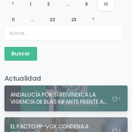
1
2
…
9
10
11
…
22
23
Buscar:
Actualidad
ANDALUCÍA POR SÍ REIVINDICA LA
1
VIGENCIA DE BLAS INFANTE FRENTE A
QUIENES PRETENDEN NEGAR LA
IDENTIDAD ANDALUZA
EL PACTO PP-VOX CONDENA A
1