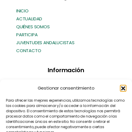
INICIO
ACTUALIDAD
QUIÉNES SOMOS
PARTICIPA
JUVENTUDES ANDALUCISTAS
CONTACTO
Información
Transparencia
Gestionar consentimiento
Política de Cookies
Política de Privacidad
Para ofrecer las mejores experiencias, utilizamos tecnologías como
las cookies para almacenar y/o acceder a la información del
Contacto
dispositivo. El consentimiento de estas tecnologías nos permitirá
Manifiesto EFA
[EN]
procesar datos como el comportamiento de navegación o las
identificaciones únicas en este sitio. No consentir o retirar el
consentimiento, puede afectar negativamente a ciertas