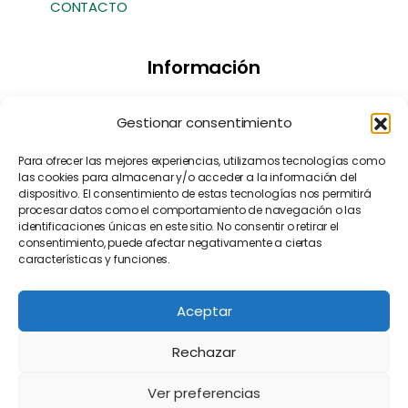
CONTACTO
Información
Transparencia
Gestionar consentimiento
Política de Cookies
Política de Privacidad
Para ofrecer las mejores experiencias, utilizamos tecnologías como
las cookies para almacenar y/o acceder a la información del
Contacto
dispositivo. El consentimiento de estas tecnologías nos permitirá
Manifiesto EFA
[EN]
procesar datos como el comportamiento de navegación o las
identificaciones únicas en este sitio. No consentir o retirar el
consentimiento, puede afectar negativamente a ciertas
características y funciones.
Aceptar
Rechazar
Ver preferencias
© 2025 Andalucía Por Sí Andalucistas – Todos