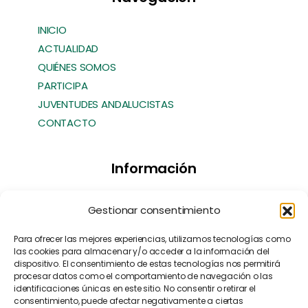
INICIO
ACTUALIDAD
QUIÉNES SOMOS
PARTICIPA
JUVENTUDES ANDALUCISTAS
CONTACTO
Información
Transparencia
Gestionar consentimiento
Política de Cookies
Política de Privacidad
Para ofrecer las mejores experiencias, utilizamos tecnologías como
las cookies para almacenar y/o acceder a la información del
Contacto
dispositivo. El consentimiento de estas tecnologías nos permitirá
Manifiesto EFA
[EN]
procesar datos como el comportamiento de navegación o las
identificaciones únicas en este sitio. No consentir o retirar el
consentimiento, puede afectar negativamente a ciertas