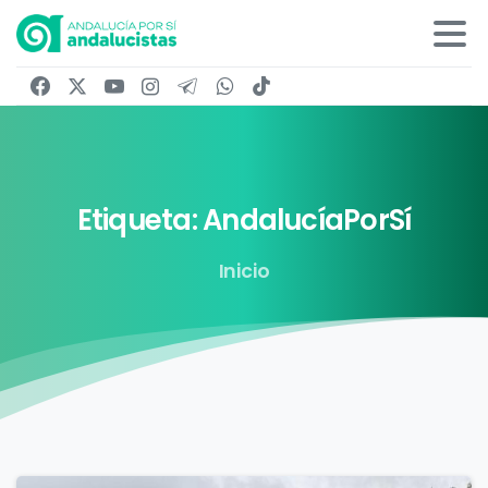
Etiqueta:
AndalucíaPorSí
Inicio