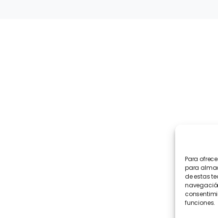
Navegación
INICIO
ACTUALIDAD
QUIÉNES SOMOS
PARTICIPA
JUVENTUDES ANDALUCISTAS
CONTACTO
Para ofrece
para almace
de estas t
navegación 
consentimie
funciones.