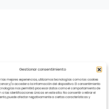
Información
Transparencia
Política de Cookies
Política de Privacidad
Contacto
Manifiesto EFA
[EN]
Gestionar consentimiento
r las mejores experiencias, utilizamos tecnologías como las cookies
nar y/o acceder a la información del dispositivo. El consentimiento
ecnologías nos permitirá procesar datos como el comportamiento de
o las identificaciones únicas en este sitio. No consentir o retirar el
nto, puede afectar negativamente a ciertas características y