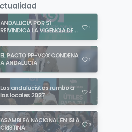
ctualidad
ANDALUCÍA POR SÍ
1
REIVINDICA LA VIGENCIA DE
BLAS INFANTE FRENTE A
QUIENES PRETENDEN NEGAR
LA IDENTIDAD ANDALUZA
EL PACTO PP-VOX CONDENA
1
A ANDALUCÍA
Los andalucistas rumbo a
4
las locales 2027
ASAMBLEA NACIONAL EN ISLA
3
CRISTINA