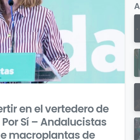
A
0
0
tir en el vertedero de
Por Sí – Andalucistas
 de macroplantas de