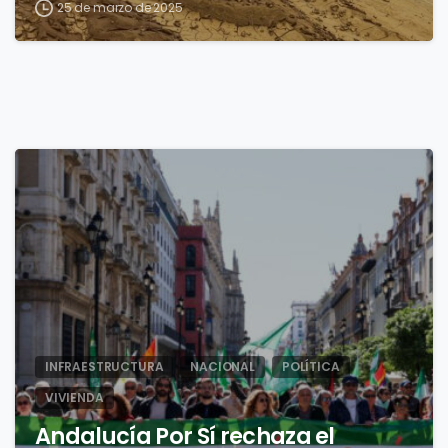
25 de marzo de 2025
calidad de los productos
pesqueros
0
INFRAESTRUCTURA
NACIONAL
POLÍTICA
VIVIENDA
Andalucía Por Sí rechaza el