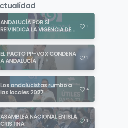
ctualidad
ANDALUCÍA POR SÍ
1
REIVINDICA LA VIGENCIA DE
BLAS INFANTE FRENTE A
QUIENES PRETENDEN NEGAR
LA IDENTIDAD ANDALUZA
EL PACTO PP-VOX CONDENA
1
A ANDALUCÍA
Los andalucistas rumbo a
4
las locales 2027
ASAMBLEA NACIONAL EN ISLA
3
CRISTINA