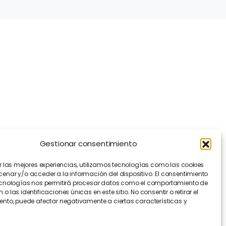
Información
Transparencia
Política de Cookies
Política de Privacidad
Contacto
Manifiesto EFA
[EN]
Gestionar consentimiento
r las mejores experiencias, utilizamos tecnologías como las cookies
nar y/o acceder a la información del dispositivo. El consentimiento
ecnologías nos permitirá procesar datos como el comportamiento de
o las identificaciones únicas en este sitio. No consentir o retirar el
nto, puede afectar negativamente a ciertas características y