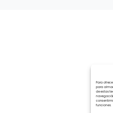
Navegación
INICIO
ACTUALIDAD
QUIÉNES SOMOS
PARTICIPA
JUVENTUDES ANDALUCISTAS
CONTACTO
Para ofrece
para almace
de estas t
navegación 
consentimie
funciones.