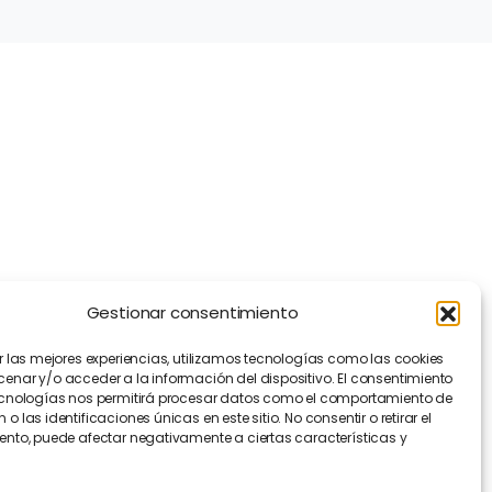
Información
Transparencia
Política de Cookies
Política de Privacidad
Contacto
Manifiesto EFA
[EN]
Gestionar consentimiento
r las mejores experiencias, utilizamos tecnologías como las cookies
nar y/o acceder a la información del dispositivo. El consentimiento
ecnologías nos permitirá procesar datos como el comportamiento de
o las identificaciones únicas en este sitio. No consentir o retirar el
nto, puede afectar negativamente a ciertas características y