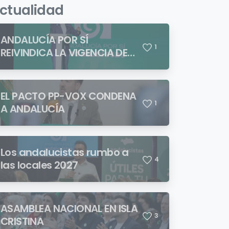
ctualidad
ANDALUCÍA POR SÍ
1
REIVINDICA LA VIGENCIA DE
BLAS INFANTE FRENTE A
QUIENES PRETENDEN NEGAR
LA IDENTIDAD ANDALUZA
EL PACTO PP-VOX CONDENA
1
A ANDALUCÍA
Los andalucistas rumbo a
4
las locales 2027
ASAMBLEA NACIONAL EN ISLA
3
CRISTINA