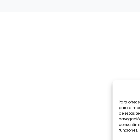
Navegación
INICIO
ACTUALIDAD
QUIÉNES SOMOS
PARTICIPA
JUVENTUDES ANDALUCISTAS
CONTACTO
Para ofrece
para almace
de estas t
navegación 
consentimie
funciones.