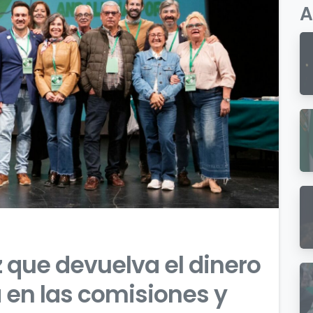
A
0
0
 que devuelva el dinero
 en las comisiones y