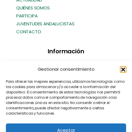
QUIÉNES SOMOS
PARTICIPA
JUVENTUDES ANDALUCISTAS
CONTACTO
Información
Transparencia
Gestionar consentimiento
Política de Cookies
Política de Privacidad
Para ofrecer las mejores experiencias, utilizamos tecnologías como
las cookies para almacenar y/o acceder a la información del
Contacto
dispositivo. El consentimiento de estas tecnologías nos permitirá
Manifiesto EFA
[EN]
procesar datos como el comportamiento de navegación o las
identificaciones únicas en este sitio. No consentir o retirar el
consentimiento, puede afectar negativamente a ciertas
características y funciones.
Aceptar