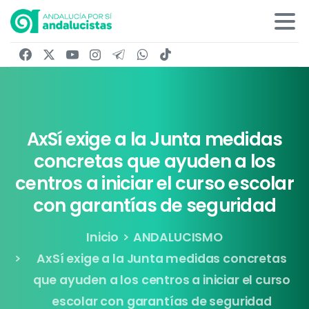
AxSí
exige
a
la
Junta
medidas
concretas
que
ayuden
a
los
centros
a
iniciar
el
curso
escolar
con
garantías
de
seguridad
Inicio
ANDALUCISMO
AxSí exige a la Junta medidas concretas
que ayuden a los centros a iniciar el curso
escolar con garantías de seguridad