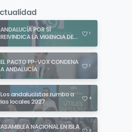
ctualidad
ANDALUCÍA POR SÍ
1
REIVINDICA LA VIGENCIA DE
BLAS INFANTE FRENTE A
QUIENES PRETENDEN NEGAR
LA IDENTIDAD ANDALUZA
EL PACTO PP-VOX CONDENA
1
A ANDALUCÍA
Los andalucistas rumbo a
4
las locales 2027
ASAMBLEA NACIONAL EN ISLA
3