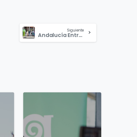
Siguiente
Andalucía Entre Tod@s y AxSí firman un acuerdo para impulsar políticas de forma común ￼
0
0