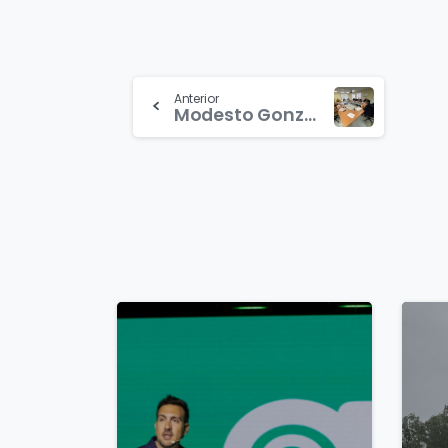
Continue
Anterior
Modesto González, candidato a la Junta por AxSí, reúne a su comisión de alcaldes
Reading
1