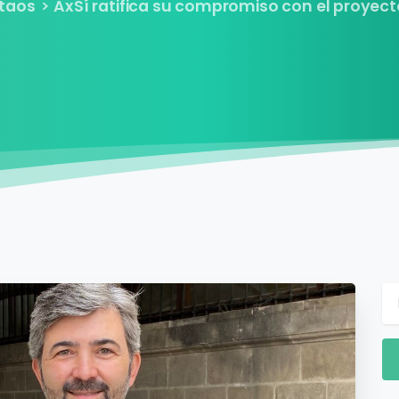
taos
AxSí ratifica su compromiso con el proyec