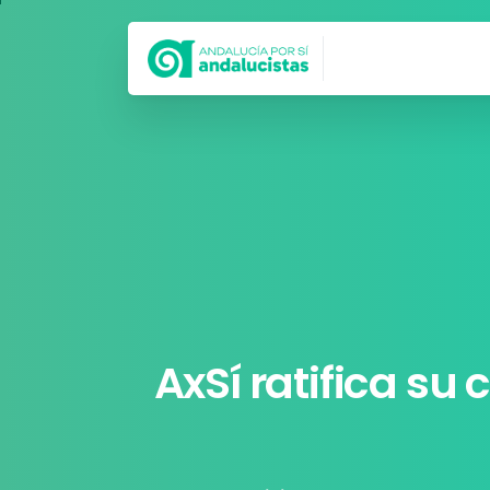
Síguenos en
AxSí
ratifica
su