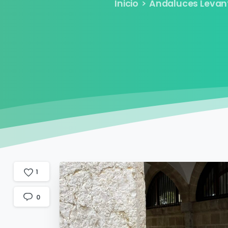
Inicio
Andaluces Levan
1
0