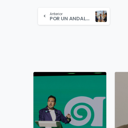
Continue
Anterior
POR UN ANDALUCISMO “REAL Y ÚTIL”
Reading
1