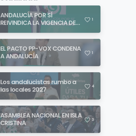
ANDALUCÍA POR SÍ
1
REIVINDICA LA VIGENCIA DE
BLAS INFANTE FRENTE A
QUIENES PRETENDEN NEGAR
LA IDENTIDAD ANDALUZA
EL PACTO PP-VOX CONDENA
1
A ANDALUCÍA
Los andalucistas rumbo a
4
las locales 2027
ASAMBLEA NACIONAL EN ISLA
3
CRISTINA