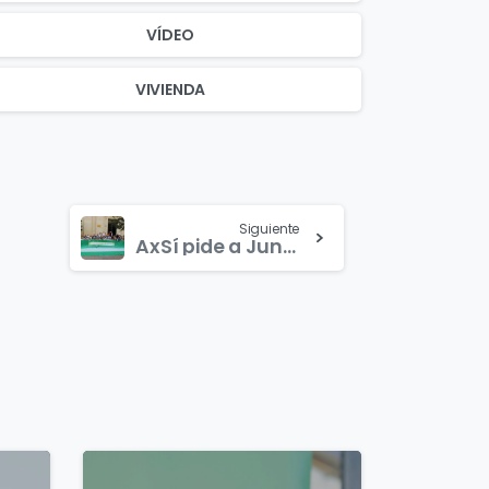
VÍDEO
VIVIENDA
Siguiente
AxSí pide a Junta y Gobierno medidas excepcionales para la recuperación económica de Andalucía tras liderar la subida del paro
0
0