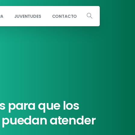
PA
JUVENTUDES
CONTACTO
Escribe a info@andaluciaporsi.com
s
para
que
los
puedan
atender