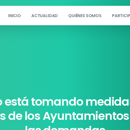
INICIO
ACTUALIDAD
QUIÉNES SOMOS
PARTICI
o
está
tomando
medida
es
de
los
Ayuntamientos