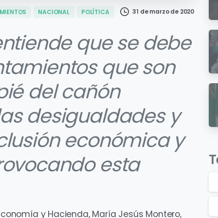
31 de marzo de 2020
MIENTOS
NACIONAL
POLÍTICA
 entiende que se debe
ntamientos que son
pié del cañón
las desigualdades y
eclusión económica y
T
provocando esta
e Economía y Hacienda, María Jesús Montero,