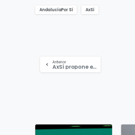
AndalucíaPor Sí
AxSí
Continue
Anterior
AxSí propone el refuerzo de la ayuda telefónica a domicilio en los Ayuntamientos andaluces y la pone en marcha en los que gobierna
Reading
1