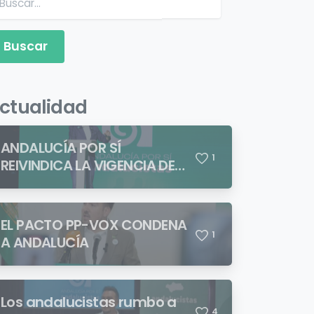
Buscar:
ctualidad
ANDALUCÍA POR SÍ
1
REIVINDICA LA VIGENCIA DE
BLAS INFANTE FRENTE A
QUIENES PRETENDEN NEGAR
LA IDENTIDAD ANDALUZA
EL PACTO PP-VOX CONDENA
1
A ANDALUCÍA
Los andalucistas rumbo a
4