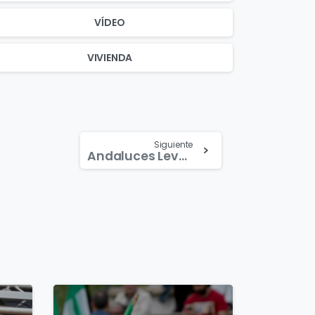
VÍDEO
VIVIENDA
Siguiente
Andaluces Levantaos aplaude la aprobación institucional del 4D pero exige que mantenga su esencia historica y reivindicativa￼
4
3