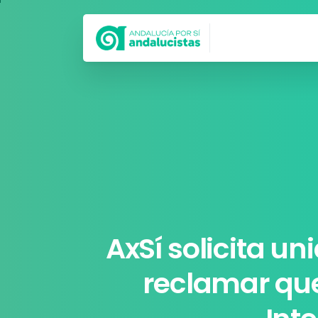
Síguenos en
AxSí
solicita
un
reclamar
qu