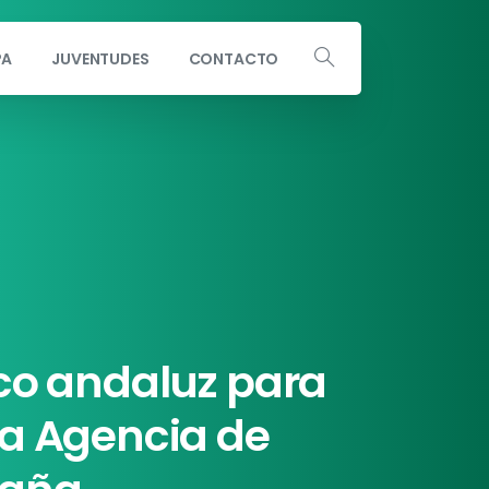
PA
JUVENTUDES
CONTACTO
Escribe a info@andaluciaporsi.com
co
andaluz
para
la
Agencia
de