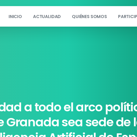
INICIO
ACTUALIDAD
QUIÉNES SOMOS
PARTICI
idad
a
todo
el
arco
políti
e
Granada
sea
sede
de