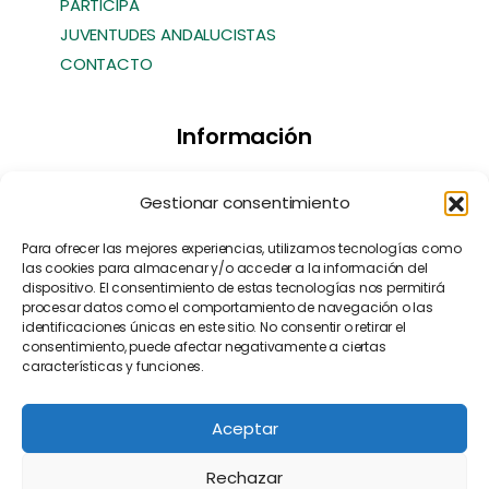
PARTICIPA
JUVENTUDES ANDALUCISTAS
CONTACTO
Información
Transparencia
Gestionar consentimiento
Política de Cookies
Política de Privacidad
Para ofrecer las mejores experiencias, utilizamos tecnologías como
las cookies para almacenar y/o acceder a la información del
Contacto
dispositivo. El consentimiento de estas tecnologías nos permitirá
Manifiesto EFA
[EN]
procesar datos como el comportamiento de navegación o las
identificaciones únicas en este sitio. No consentir o retirar el
consentimiento, puede afectar negativamente a ciertas
características y funciones.
Aceptar
Rechazar