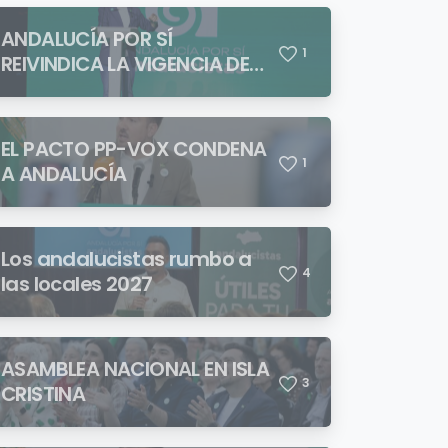
ANDALUCÍA POR SÍ
1
REIVINDICA LA VIGENCIA DE
BLAS INFANTE FRENTE A
QUIENES PRETENDEN NEGAR
LA IDENTIDAD ANDALUZA
EL PACTO PP-VOX CONDENA
1
A ANDALUCÍA
Los andalucistas rumbo a
4
las locales 2027
ASAMBLEA NACIONAL EN ISLA
3
CRISTINA