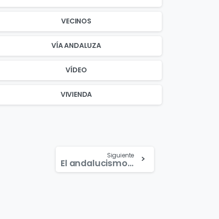
VECINOS
VÍA ANDALUZA
VÍDEO
VIVIENDA
Siguiente
El andalucismo histórico se dará cita en Jerez en un acto por el resurgir del poder político andaluz