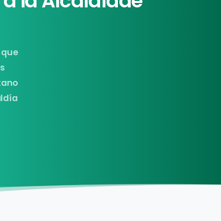
a
la
Alcaldíade
l que
es
itano
ldía