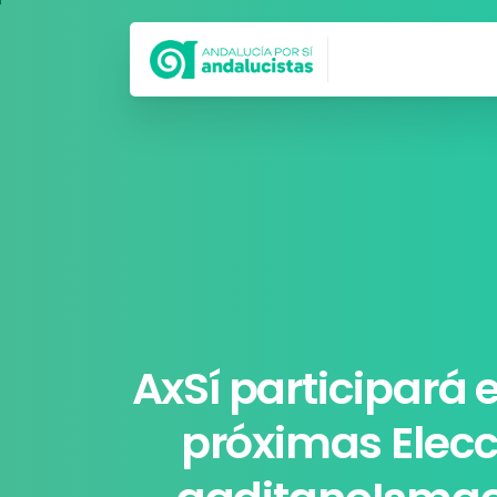
Síguenos en
AxSí
participará
próximas
Elec