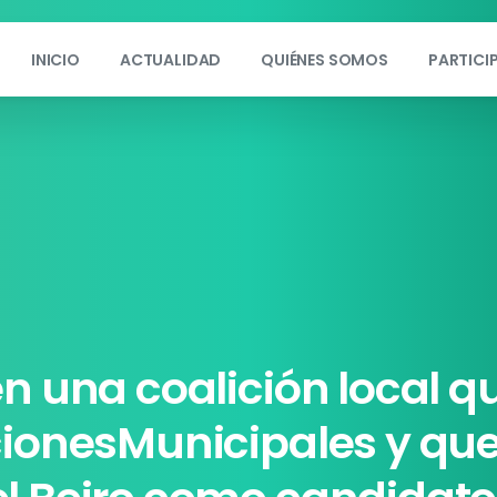
INICIO
ACTUALIDAD
QUIÉNES SOMOS
PARTICI
en
una
coalición
local
qu
cionesMunicipales
y
qu