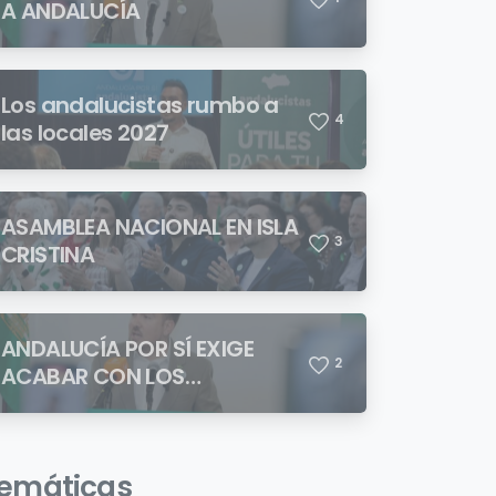
A ANDALUCÍA
Los andalucistas rumbo a
4
las locales 2027
ASAMBLEA NACIONAL EN ISLA
3
CRISTINA
ANDALUCÍA POR SÍ EXIGE
2
ACABAR CON LOS
ASENTAMIENTOS
CHABOLISTAS
emáticas