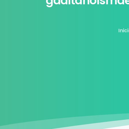
gaditanoIsmae
Inic