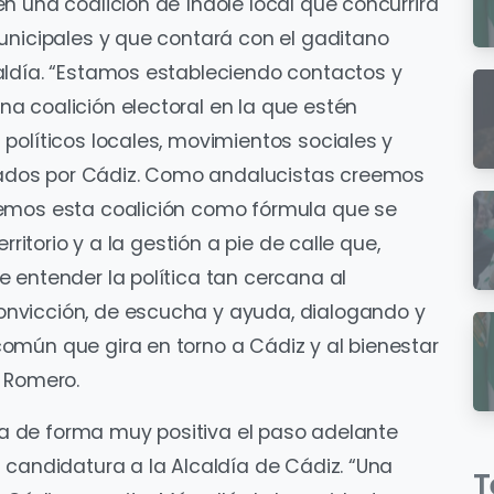
n una coalición de índole local que concurrirá
unicipales y que contará con el gaditano
aldía. “Estamos estableciendo contactos y
a coalición electoral en la que estén
políticos locales, movimientos sociales y
dos por Cádiz. Como andalucistas creemos
demos esta coalición como fórmula que se
rritorio y a la gestión a pie de calle que,
 entender la política tan cercana al
nvicción, de escucha y ayuda, dialogando y
omún que gira en torno a Cádiz y al bienestar
a Romero.
ora de forma muy positiva el paso adelante
 candidatura a la Alcaldía de Cádiz. “Una
T