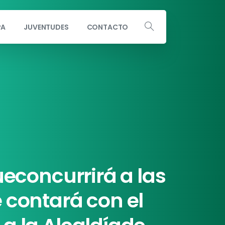
PA
JUVENTUDES
CONTACTO
Escribe a info@andaluciaporsi.com
econcurrirá
a
las
e
contará
con
el