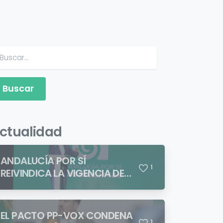
Buscar:
ctualidad
ANDALUCÍA POR SÍ
1
REIVINDICA LA VIGENCIA DE
BLAS INFANTE FRENTE A
QUIENES PRETENDEN NEGAR
LA IDENTIDAD ANDALUZA
EL PACTO PP-VOX CONDENA
1