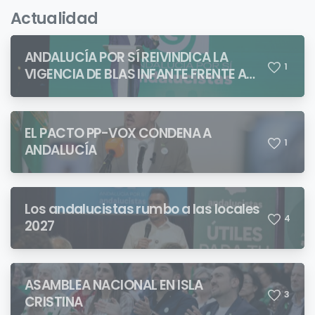
Actualidad
ANDALUCÍA POR SÍ REIVINDICA LA
1
VIGENCIA DE BLAS INFANTE FRENTE A
QUIENES PRETENDEN NEGAR LA
IDENTIDAD ANDALUZA
EL PACTO PP-VOX CONDENA A
1
ANDALUCÍA
Los andalucistas rumbo a las locales
4
2027
ASAMBLEA NACIONAL EN ISLA
3
CRISTINA