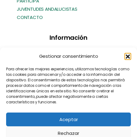
PARTICIPA
JUVENTUDES ANDALUCISTAS
CONTACTO
Información
Transparencia
Gestionar consentimiento
Política de Cookies
Política de Privacidad
Para ofrecer las mejores experiencias, utilizamos tecnologías como
las cookies para almacenar y/o acceder a la información del
Contacto
dispositivo. El consentimiento de estas tecnologías nos permitirá
Manifiesto EFA
[EN]
procesar datos como el comportamiento de navegación o las
identificaciones únicas en este sitio. No consentir o retirar el
consentimiento, puede afectar negativamente a ciertas
características y funciones.
Aceptar
Rechazar