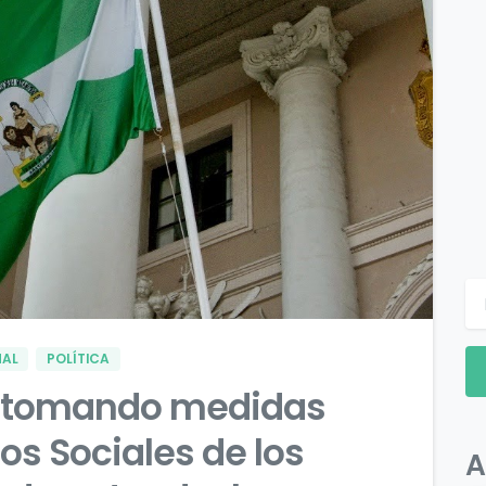
0
0
NAL
POLÍTICA
tá tomando medidas
ios Sociales de los
A