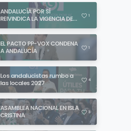
ANDALUCÍA POR SÍ
1
REIVINDICA LA VIGENCIA DE
BLAS INFANTE FRENTE A
QUIENES PRETENDEN NEGAR
LA IDENTIDAD ANDALUZA
EL PACTO PP-VOX CONDENA
1
A ANDALUCÍA
Los andalucistas rumbo a
4
las locales 2027
ASAMBLEA NACIONAL EN ISLA
3
CRISTINA