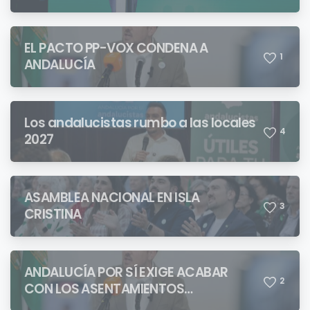
QUIENES PRETENDEN NEGAR LA
IDENTIDAD ANDALUZA
EL PACTO PP-VOX CONDENA A
1
ANDALUCÍA
Los andalucistas rumbo a las locales
4
2027
ASAMBLEA NACIONAL EN ISLA
3
CRISTINA
ANDALUCÍA POR SÍ EXIGE ACABAR
2
CON LOS ASENTAMIENTOS
CHABOLISTAS